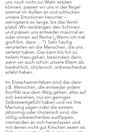
uns noch nicht zur Wehr setzten 
können, passen wir uns in der Regel 
erstmal im Außen an und schlucken 
unsere Emotionen herunter – 
wenigstens so lange, bis das Ventil 
platzt. Wir verdrängen den Schmerz 
und passen uns entweder maximal an 
oder sinnen auf Rache („Wenn ich mal 
groß bin, dann …“). Sehr häufig 
verurteilen wir die Menschen, die uns 
verletzt haben. Das kann bis hin zu 
tiefem Hass gehen, besonders dann, 
wenn wir auch schon unsere Eltern als 
bedrohlich, cholerisch, unberechenbar 
erlebt haben.
Im Erwachsenenleben sind das dann 
z.B. Menschen, die entweder jedem 
Konflikt aus dem Weg gehen, alles auf 
sich beziehen, nur ein geringes 
Selbstwertgefühl haben und nie ihre 
Meinung sagen oder die extrem 
jähzornig oder cholerisch sind, die 
völlig unberechenbar ausflippen, 
niemanden an sich heranlassen und 
mit denen nicht gut Kirschen essen ist. 