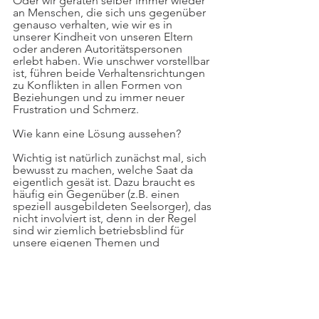
Oder wir geraten selber immer wieder 
an Menschen, die sich uns gegenüber 
genauso verhalten, wie wir es in 
unserer Kindheit von unseren Eltern 
oder anderen Autoritätspersonen 
erlebt haben. Wie unschwer vorstellbar 
ist, führen beide Verhaltensrichtungen 
zu Konflikten in allen Formen von 
Beziehungen und zu immer neuer 
Frustration und Schmerz.
Wie kann eine Lösung aussehen?
Wichtig ist natürlich zunächst mal, sich 
bewusst zu machen, welche Saat da 
eigentlich gesät ist. Dazu braucht es 
häufig ein Gegenüber (z.B. einen 
speziell ausgebildeten Seelsorger), das 
nicht involviert ist, denn in der Regel 
sind wir ziemlich betriebsblind für 
unsere eigenen Themen und 
Familienstrukturen. 
Der nächste Schritt ist zu erkennen, was 
wir in unserer Kindheit eigentlich 
gebraucht hätten, welche elementaren 
Bedürfnisse nicht gestillt wurden und 