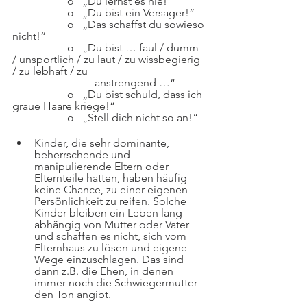
		o   „Du lernst es nie!“
		o   „Du bist ein Versager!“
		o   „Das schaffst du sowieso 
nicht!“
		o   „Du bist … faul / dumm 
/ unsportlich / zu laut / zu wissbegierig 
/ zu lebhaft / zu
 	 		anstrengend …“
		o   „Du bist schuld, dass ich 
graue Haare kriege!“
		o   „Stell dich nicht so an!“
Kinder, die sehr dominante, 
beherrschende und 
manipulierende Eltern oder 
Elternteile hatten, haben häufig 
keine Chance, zu einer eigenen 
Persönlichkeit zu reifen. Solche 
Kinder bleiben ein Leben lang 
abhängig von Mutter oder Vater 
und schaffen es nicht, sich vom 
Elternhaus zu lösen und eigene 
Wege einzuschlagen. Das sind 
dann z.B. die Ehen, in denen 
immer noch die Schwiegermutter 
den Ton angibt.