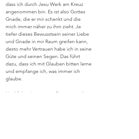
dass ich durch Jesu Werk am Kreuz 
angenommen bin. Es ist also Gottes 
Gnade, die er mir schenkt und die 
mich immer näher zu ihm zieht. Je 
tiefer dieses Bewusstsein seiner Liebe 
und Gnade in mir Raum greifen kann, 
desto mehr Vertrauen habe ich in seine 
Güte und seinen Segen. Das führt 
dazu, dass ich mit Glauben bitten lerne 
und empfange ich, was immer ich 
glaube.
Nachfolge Jesu ist ein Prozess, in dem 
Gott uns einlädt, ihn immer besser 
kennenzulernen und ihm zu erlauben, 
unsere Verletzungen zu heilen und von 
Gebundenheiten frei zu werden. Es ist 
ein Wachstumsprozess, der von innen 
nach außen geschieht und nichts mit 