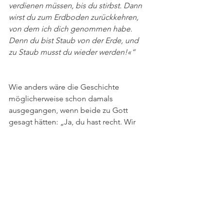
verdienen müssen, bis du stirbst. Dann 
wirst du zum Erdboden zurückkehren, 
von dem ich dich genommen habe. 
Denn du bist Staub von der Erde, und 
zu Staub musst du wieder werden!«“
Wie anders wäre die Geschichte 
möglicherweise schon damals 
ausgegangen, wenn beide zu Gott 
gesagt hätten: „Ja, du hast recht. Wir 
haben uns nicht an dein Gebot 
gehalten. Wir sind schuldig geworden. 
Bitte vergib uns und gib uns noch eine 
Chance.“?
Wenn Sie das nächste Mal versucht 
sind, Ihre eigenen Verantwortung an 
einem Konflikt oder einer schwierigen 